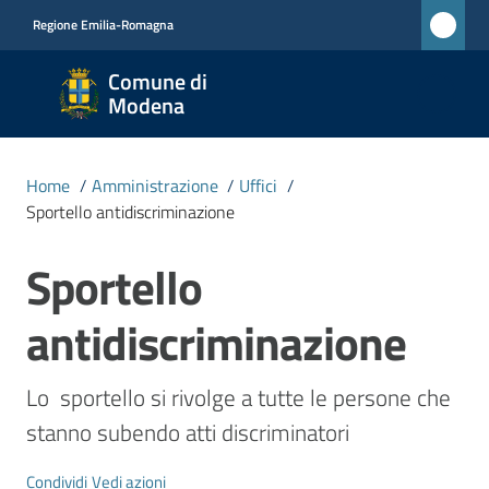
Vai al contenuto
Vai alla navigazione
Vai al footer
Regione Emilia-Romagna
Comune
Comune di
di
Modena
Modena
RETE
Home
/
Amministrazione
/
Uffici
/
CIVICA
Sportello antidiscriminazione
MONET
Sportello
Salta al contenuto
Amministrazione
antidiscriminazione
Menu selezionato
Novità
Lo  sportello si rivolge a tutte le persone che 
stanno subendo atti discriminatori
Servizi
Condividi
Vedi azioni