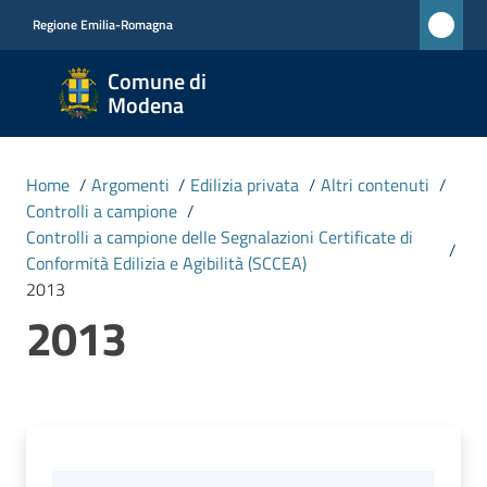
Vai al contenuto
Vai alla navigazione
Vai al footer
Regione Emilia-Romagna
Comune
Comune di
di
Modena
Modena
RETE
Home
/
Argomenti
/
Edilizia privata
/
Altri contenuti
/
CIVICA
Controlli a campione
/
MONET
Controlli a campione delle Segnalazioni Certificate di
/
Conformità Edilizia e Agibilità (SCCEA)
2013
Amministrazione
2013
Novità
Servizi