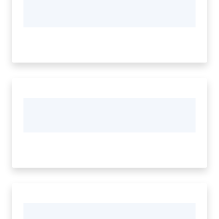
Vivere
Modena
Argomenti
Menu selezionato
Seguici
su