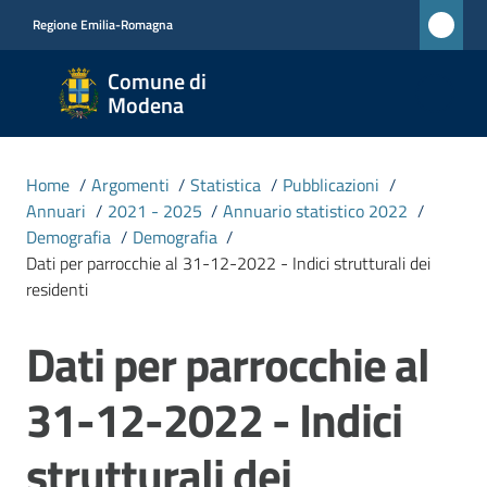
Vai al contenuto
Vai alla navigazione
Vai al footer
Regione Emilia-Romagna
Comune
Comune di
di
Modena
Modena
RETE
Home
/
Argomenti
/
Statistica
/
Pubblicazioni
/
CIVICA
Annuari
/
2021 - 2025
/
Annuario statistico 2022
/
MONET
Demografia
/
Demografia
/
Dati per parrocchie al 31-12-2022 - Indici strutturali dei
residenti
Amministrazione
Dati per parrocchie al
Salta al contenuto
Novità
31-12-2022 - Indici
Servizi
strutturali dei