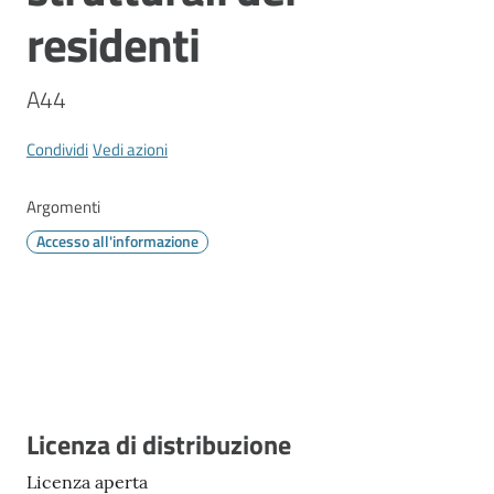
Vivere
residenti
Modena
A44
Condividi
Vedi azioni
Argomenti
Menu selezionato
Argomenti
Accesso all'informazione
Seguici
su
Descrizione
Licenza di distribuzione
Licenza aperta