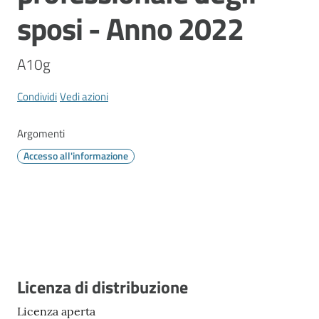
Vivere
sposi - Anno 2022
Modena
A10g
Condividi
Vedi azioni
Argomenti
Menu selezionato
Argomenti
Accesso all'informazione
Seguici
su
Descrizione
Licenza di distribuzione
Licenza aperta