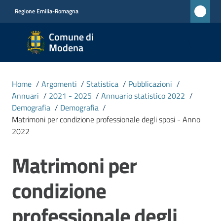
Vai al contenuto
Vai alla navigazione
Vai al footer
Regione Emilia-Romagna
Comune
Comune di
di
Modena
Modena
RETE
Home
/
Argomenti
/
Statistica
/
Pubblicazioni
/
CIVICA
Annuari
/
2021 - 2025
/
Annuario statistico 2022
/
MONET
Demografia
/
Demografia
/
Matrimoni per condizione professionale degli sposi - Anno
2022
Amministrazione
Matrimoni per
Salta al contenuto
Novità
condizione
Servizi
professionale degli