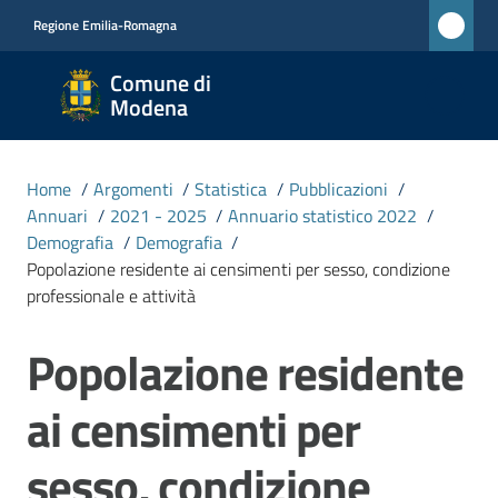
Vai al contenuto
Vai alla navigazione
Vai al footer
Regione Emilia-Romagna
Comune
Comune di
di
Modena
Modena
RETE
Home
/
Argomenti
/
Statistica
/
Pubblicazioni
/
CIVICA
Annuari
/
2021 - 2025
/
Annuario statistico 2022
/
MONET
Demografia
/
Demografia
/
Popolazione residente ai censimenti per sesso, condizione
professionale e attività
Amministrazione
Popolazione residente
Salta al contenuto
Novità
ai censimenti per
Servizi
sesso, condizione