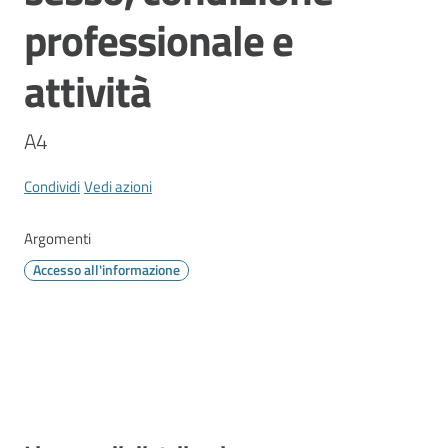
Vivere
professionale e
Modena
attività
A4
Argomenti
Menu selezionato
Condividi
Vedi azioni
Argomenti
Seguici
su
Accesso all'informazione