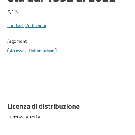
Vivere
Modena
A15
Condividi
Vedi azioni
Argomenti
Argomenti
Accesso all'informazione
Menu selezionato
Seguici
su
Descrizione
Licenza di distribuzione
Licenza aperta