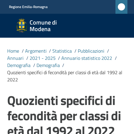
Vai al contenuto
Vai alla navigazione
Vai al footer
Regione Emilia-Romagna
Comune
Comune di
di
Modena
Modena
RETE
Home
/
Argomenti
/
Statistica
/
Pubblicazioni
/
CIVICA
Annuari
/
2021 - 2025
/
Annuario statistico 2022
/
MONET
Demografia
/
Demografia
/
Quozienti specifici di fecondità per classi di età dal 1992 al
2022
Amministrazione
Quozienti specifici di
Salta al contenuto
Novità
fecondità per classi di
Servizi
età dal 1992 al 2022