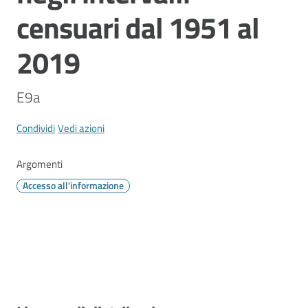
Vivere
censuari dal 1951 al
Modena
2019
E9a
Argomenti
Menu selezionato
Condividi
Vedi azioni
Argomenti
Seguici
su
Accesso all'informazione