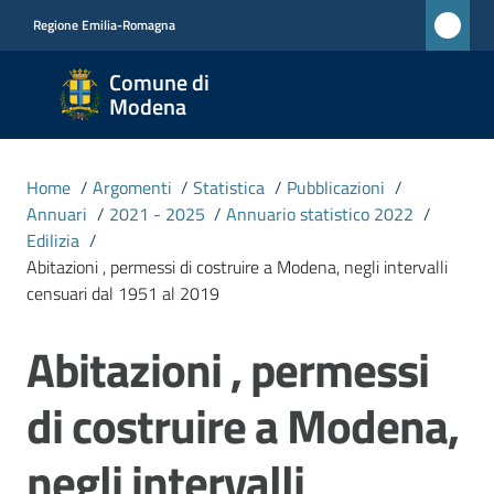
Vai al contenuto
Vai alla navigazione
Vai al footer
Regione Emilia-Romagna
Comune
Comune di
di
Modena
Modena
RETE
Home
/
Argomenti
/
Statistica
/
Pubblicazioni
/
CIVICA
Annuari
/
2021 - 2025
/
Annuario statistico 2022
/
MONET
Edilizia
/
Abitazioni , permessi di costruire a Modena, negli intervalli
censuari dal 1951 al 2019
Amministrazione
Abitazioni , permessi
Salta al contenuto
Novità
di costruire a Modena,
Servizi
negli intervalli