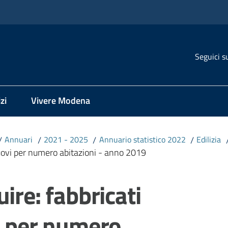
Seguici s
zi
Vivere Modena
/
Annuari
/
2021 - 2025
/
Annuario statistico 2022
/
Edilizia
 nuovi per numero abitazioni - anno 2019
ire: fabbricati
i per numero