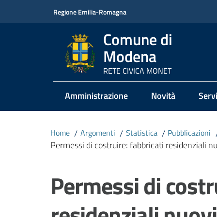
Vai al contenuto
Vai alla navigazione
Vai al footer
Regione Emilia-Romagna
Comune di
Modena
RETE CIVICA MONET
Amministrazione
Novità
Servi
Home
/
Argomenti
/
Statistica
/
Pubblicazioni
Permessi di costruire: fabbricati residenziali
Salta al contenuto
Permessi di costru
residenziali nuov