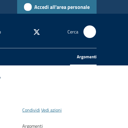
Accedi all'area personale
u
Cerca
Argomenti
Menu selezionato
/
Condividi
Vedi azioni
Argomenti