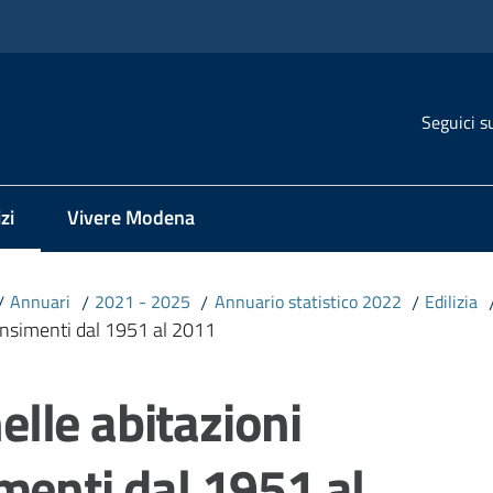
Seguici s
zi
Vivere Modena
 selezionato
/
Annuari
/
2021 - 2025
/
Annuario statistico 2022
/
Edilizia
 censimenti dal 1951 al 2011
nelle abitazioni
menti dal 1951 al