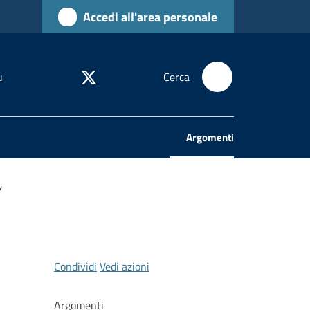
Accedi all'area personale
u
Cerca
Argomenti
Menu selezionato
/
Condividi
Vedi azioni
Argomenti