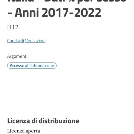
Vivere
- Anni 2017-2022
Modena
D12
Condividi
Vedi azioni
Argomenti
Menu selezionato
Argomenti
Accesso all'informazione
Seguici
su
Descrizione
Licenza di distribuzione
Licenza aperta