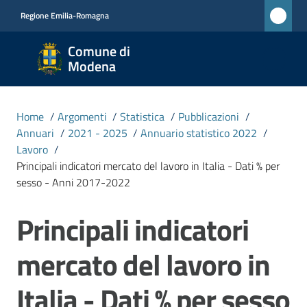
Vai al contenuto
Vai alla navigazione
Vai al footer
Regione Emilia-Romagna
Comune
Comune di
di
Modena
Modena
RETE
Home
/
Argomenti
/
Statistica
/
Pubblicazioni
/
CIVICA
Annuari
/
2021 - 2025
/
Annuario statistico 2022
/
MONET
Lavoro
/
Principali indicatori mercato del lavoro in Italia - Dati % per
sesso - Anni 2017-2022
Amministrazione
Principali indicatori
Salta al contenuto
Novità
mercato del lavoro in
Servizi
Italia - Dati % per sesso