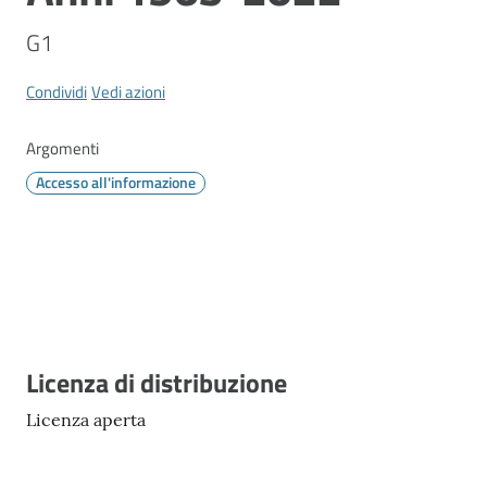
Vivere
Modena
G1
Condividi
Vedi azioni
Argomenti
Argomenti
Accesso all'informazione
Menu selezionato
Seguici
su
Descrizione
Licenza di distribuzione
Licenza aperta