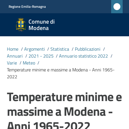
Vai al contenuto
Vai alla navigazione
Vai al footer
Regione Emilia-Romagna
Comune
Comune di
di
Modena
Modena
RETE
Home
/
Argomenti
/
Statistica
/
Pubblicazioni
/
CIVICA
Annuari
/
2021 - 2025
/
Annuario statistico 2022
/
MONET
Varie
/
Meteo
/
Temperature minime e massime a Modena - Anni 1965-
2022
Amministrazione
Temperature minime e
Salta al contenuto
Novità
massime a Modena -
Servizi
Anni 1965-2022