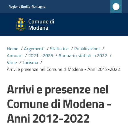
Vai al contenuto
Vai alla navigazione
Vai al footer
Regione Emilia-Romagna
Comune
Comune di
di
Modena
Modena
RETE
Home
/
Argomenti
/
Statistica
/
Pubblicazioni
/
CIVICA
Annuari
/
2021 - 2025
/
Annuario statistico 2022
/
MONET
Varie
/
Turismo
/
Arrivi e presenze nel Comune di Modena - Anni 2012-2022
Amministrazione
Arrivi e presenze nel
Salta al contenuto
Novità
Comune di Modena -
Anni 2012-2022
Servizi