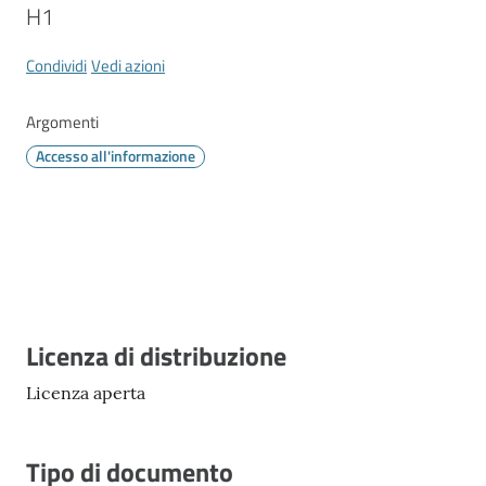
Vivere
H1 
Modena
Condividi
Vedi azioni
Argomenti
Accesso all'informazione
Argomenti
Menu selezionato
Seguici
su
Descrizione
Licenza di distribuzione
Licenza aperta
Tipo di documento