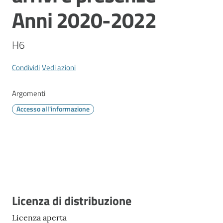
Vivere
Anni 2020-2022
Modena
H6
Condividi
Vedi azioni
Argomenti
Menu selezionato
Argomenti
Accesso all'informazione
Seguici
su
Descrizione
Licenza di distribuzione
Licenza aperta