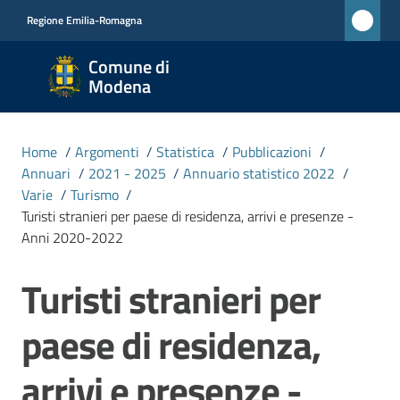
Vai al contenuto
Vai alla navigazione
Vai al footer
Regione Emilia-Romagna
Comune
Comune di
di
Modena
Modena
RETE
Home
/
Argomenti
/
Statistica
/
Pubblicazioni
/
CIVICA
Annuari
/
2021 - 2025
/
Annuario statistico 2022
/
MONET
Varie
/
Turismo
/
Turisti stranieri per paese di residenza, arrivi e presenze -
Anni 2020-2022
Amministrazione
Turisti stranieri per
Salta al contenuto
Novità
paese di residenza,
Servizi
arrivi e presenze -