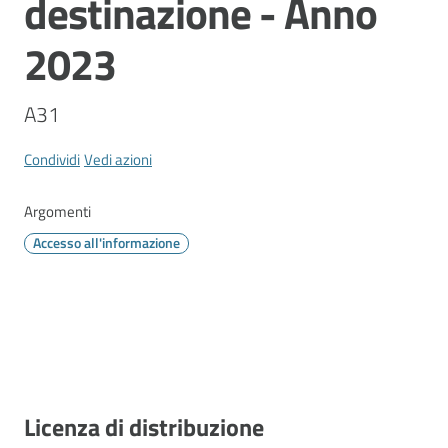
destinazione - Anno
Vivere
Modena
2023
A31
Argomenti
Condividi
Vedi azioni
Menu selezionato
Argomenti
Seguici
Accesso all'informazione
su
Descrizione
Licenza di distribuzione