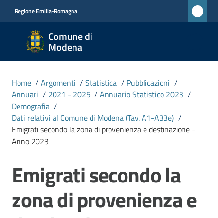
Vai al contenuto
Vai alla navigazione
Vai al footer
Regione Emilia-Romagna
Comune
Comune di
di
Modena
Modena
RETE
Home
/
Argomenti
/
Statistica
/
Pubblicazioni
/
CIVICA
Annuari
/
2021 - 2025
/
Annuario Statistico 2023
/
MONET
Demografia
/
Dati relativi al Comune di Modena (Tav. A1-A33e)
/
Emigrati secondo la zona di provenienza e destinazione -
Amministrazione
Anno 2023
Emigrati secondo la
Novità
Salta al contenuto
zona di provenienza e
Servizi