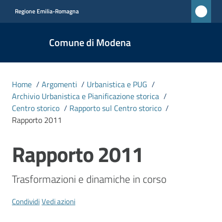
Vai al contenuto
Vai alla navigazione
Vai al footer
Regione Emilia-Romagna
Comune
Comune di Modena
di
Modena
RETE
Home
/
Argomenti
/
Urbanistica e PUG
/
CIVICA
Archivio Urbanistica e Pianificazione storica
/
MONET
Centro storico
/
Rapporto sul Centro storico
/
Rapporto 2011
Amministrazione
Rapporto 2011
Salta al contenuto
Novità
Trasformazioni e dinamiche in corso
Servizi
Condividi
Vedi azioni