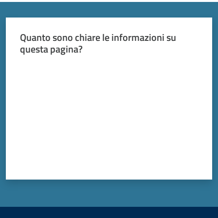
Vivere
Modena
Quanto sono chiare le informazioni su
questa pagina?
Valuta da 1 a 5 stelle
Argomenti
Menu selezionato
Seguici
su