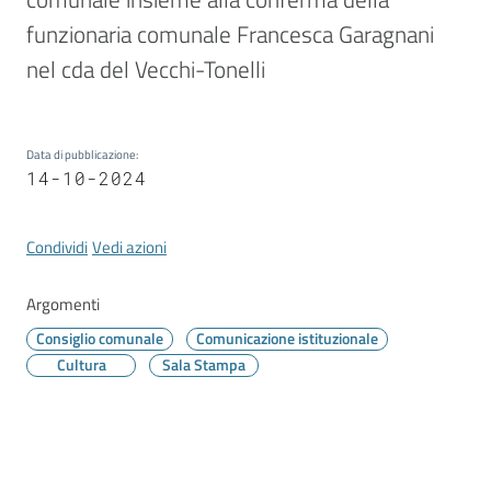
Vivere
Modena
funzionaria comunale Francesca Garagnani 
nel cda del Vecchi-Tonelli 
Data di pubblicazione
:
Argomenti
14-10-2024
Condividi
Vedi azioni
Seguici
su
Argomenti
Consiglio comunale
Comunicazione istituzionale
Cultura
Sala Stampa