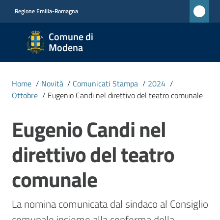
Vai al contenuto
Vai alla navigazione
Vai al footer
Regione Emilia-Romagna
Comune
Comune di
di
Modena
Modena
RETE
Home
/
Novità
/
Comunicati Stampa
/
2024
/
CIVICA
Ottobre
/
Eugenio Candi nel direttivo del teatro comunale
MONET
Eugenio Candi nel
Salta al contenuto
Amministrazione
direttivo del teatro
Novità
comunale
Menu selezionato
Servizi
La nomina comunicata dal sindaco al Consiglio 
comunale insieme alla conferma della 