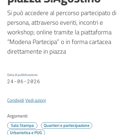
Vivere
Modena
Si può accedere al percorso partecipato di 
persona, attraverso eventi, incontri e 
workshop; online tramite la piattaforma 
“Modena Partecipa” o in forma cartacea 
Argomenti
direttamente in piazza 
Seguici
Data di pubblicazione
:
su
24-06-2026
Condividi
Vedi azioni
Argomenti
Sala Stampa
Quartieri e partecipazione
Urbanistica e PUG