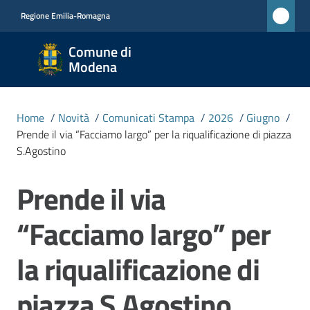
Vai al contenuto
Vai alla navigazione
Vai al footer
Regione Emilia-Romagna
Comune
Comune di
di
Modena
Modena
RETE
Home
/
Novità
/
Comunicati Stampa
/
2026
/
Giugno
/
CIVICA
Prende il via “Facciamo largo” per la riqualificazione di piazza
MONET
S.Agostino
Prende il via
Salta al contenuto
Amministrazione
“Facciamo largo” per
Novità
Menu selezionato
la riqualificazione di
Servizi
piazza S.Agostino