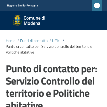
Vai al contenuto
Vai alla navigazione
Vai al footer
Regione Emilia-Romagna
Comune
Comune di
di
Modena
Modena
RETE
Home
/
Punti di contatto
/
Uffici
/
CIVICA
Punto di contatto per: Servizio Controllo del territorio e
MONET
Politiche abitative
Punto di contatto per:
Salta al contenuto
Amministrazione
Servizio Controllo del
Novità
territorio e Politiche
Servizi
abitative