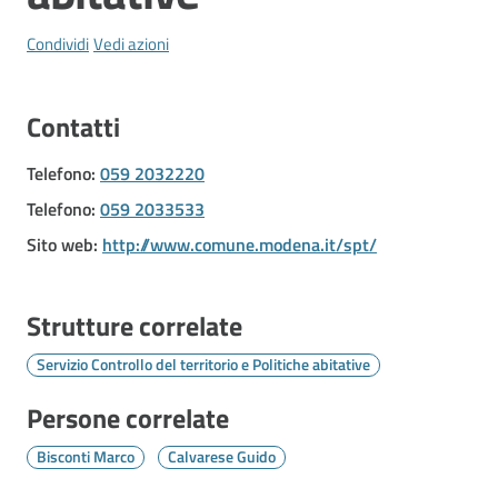
Vivere
Modena
Condividi
Vedi azioni
Contatti
Argomenti
Telefono
:
059 2032220
Telefono
:
059 2033533
Sito web
:
http://www.comune.modena.it/spt/
Seguici
su
Strutture correlate
Servizio Controllo del territorio e Politiche abitative
Persone correlate
Bisconti Marco
Calvarese Guido