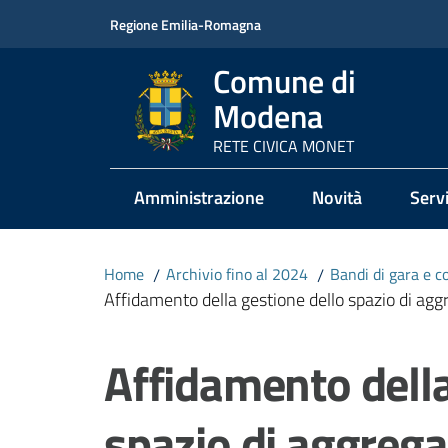
Vai al contenuto
Vai alla navigazione
Vai al footer
Regione Emilia-Romagna
Comune di
Modena
RETE CIVICA MONET
Amministrazione
Novità
Servi
Home
/
Archivio fino al 2024
/
Bandi di gara e c
Affidamento della gestione dello spazio di a
Salta al contenuto
Affidamento della
spazio di aggrega