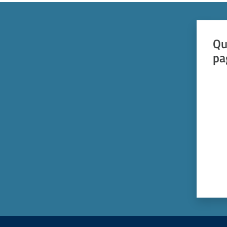
Qu
pa
Valut