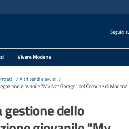
Seguici s
zi
Vivere Modena
ontratti
/
Altri bandi e avvisi
/
ggregazione giovanile "My Net Garage" del Comune di Modena
 gestione dello
zione giovanile "My