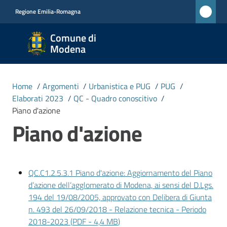
Vai al contenuto
Vai alla navigazione
Vai al footer
Regione Emilia-Romagna
Comune
Comune di
di
Modena
Modena
RETE
Home
/
Argomenti
/
Urbanistica e PUG
/
PUG
/
CIVICA
Elaborati 2023
/
QC - Quadro conoscitivo
/
MONET
Piano d'azione
Piano d'azione
Amministrazione
QC.C1.2.5.3.1 Piano d'azione: Aggiornamento del Piano
Novità
d’azione dell’agglomerato di Modena, ai sensi del D.Lgs.
194 del 19/08/2005, approvato con Delibera di Giunta
Servizi
n. 493 del 26/09/2018 - Relazione tecnica - Periodo
2018-2023
(
PDF
-
4,4 MB
)