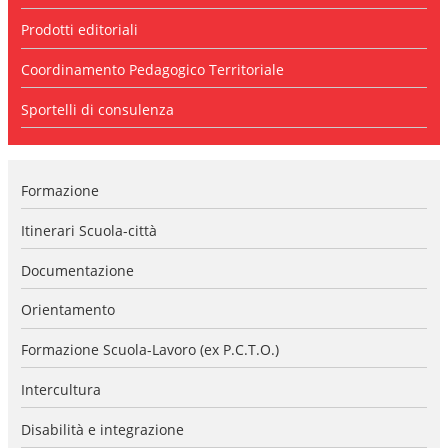
l
a
Prodotti editoriali
n
a
Coordinamento Pedagogico Territoriale
v
i
Sportelli di consulenza
g
a
z
i
Formazione
o
n
e
Itinerari Scuola-città
Documentazione
Orientamento
Formazione Scuola-Lavoro (ex P.C.T.O.)
Intercultura
Disabilità e integrazione