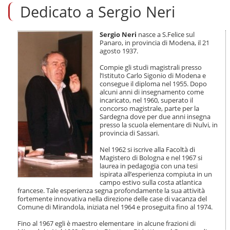
Dedicato a Sergio Neri
t
a
a
i
Sergio Neri
nasce a S.Felice sul
Panaro, in provincia di Modena, il 21
c
agosto 1937.
o
n
Compie gli studi magistrali presso
t
l’Istituto Carlo Sigonio di Modena e
e
consegue il diploma nel 1955. Dopo
n
alcuni anni di insegnamento come
u
incaricato, nel 1960, superato il
t
concorso magistrale, parte per la
Sardegna dove per due anni insegna
i
presso la scuola elementare di Nulvi, in
.
provincia di Sassari.
|
S
Nel 1962 si iscrive alla Facoltà di
a
Magistero di Bologna e nel 1967 si
l
laurea in pedagogia con una tesi
t
ispirata all’esperienza compiuta in un
a
campo estivo sulla costa atlantica
francese. Tale esperienza segna profondamente la sua attività
a
fortemente innovativa nella direzione delle case di vacanza del
l
Comune di Mirandola, iniziata nel 1964 e proseguita fino al 1974.
l
a
Fino al 1967 egli è maestro elementare in alcune frazioni di
n