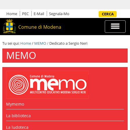
S
a
l
Home
PEC
E-Mail
Segnala-Mo
Cerca nel sito
t
a
Espandi
Comune di Modena
a
barra
i
di
c
navigazi
Tu sei qui:
Home
/
MEMO
/
Dedicato a Sergio Neri
o
n
MEMO
t
e
n
u
t
i
.
|
S
a
Mymemo
l
t
La biblioteca
a
a
La ludoteca
l