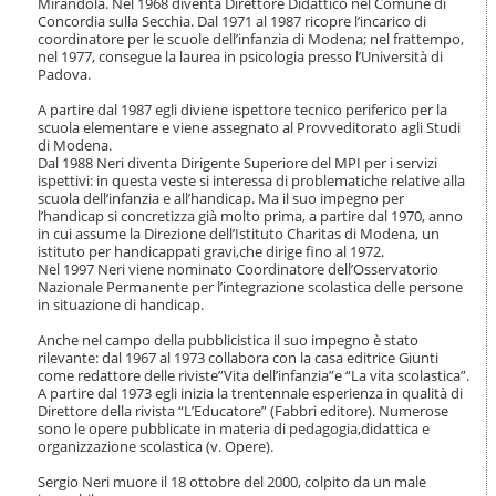
Mirandola. Nel 1968 diventa Direttore Didattico nel Comune di
a
Concordia sulla Secchia. Dal 1971 al 1987 ricopre l’incarico di
v
coordinatore per le scuole dell’infanzia di Modena; nel frattempo,
i
nel 1977, consegue la laurea in psicologia presso l’Università di
Padova.
g
a
A partire dal 1987 egli diviene ispettore tecnico periferico per la
z
scuola elementare e viene assegnato al Provveditorato agli Studi
i
di Modena.
o
Dal 1988 Neri diventa Dirigente Superiore del MPI per i servizi
n
ispettivi: in questa veste si interessa di problematiche relative alla
e
scuola dell’infanzia e all’handicap. Ma il suo impegno per
l’handicap si concretizza già molto prima, a partire dal 1970, anno
in cui assume la Direzione dell’Istituto Charitas di Modena, un
istituto per handicappati gravi,che dirige fino al 1972.
Nel 1997 Neri viene nominato Coordinatore dell’Osservatorio
Nazionale Permanente per l’integrazione scolastica delle persone
in situazione di handicap.
Anche nel campo della pubblicistica il suo impegno è stato
rilevante: dal 1967 al 1973 collabora con la casa editrice Giunti
come redattore delle riviste”Vita dell’infanzia”e “La vita scolastica”.
A partire dal 1973 egli inizia la trentennale esperienza in qualità di
Direttore della rivista “L’Educatore” (Fabbri editore). Numerose
sono le opere pubblicate in materia di pedagogia,didattica e
organizzazione scolastica (v. Opere).
Sergio Neri muore il 18 ottobre del 2000, colpito da un male