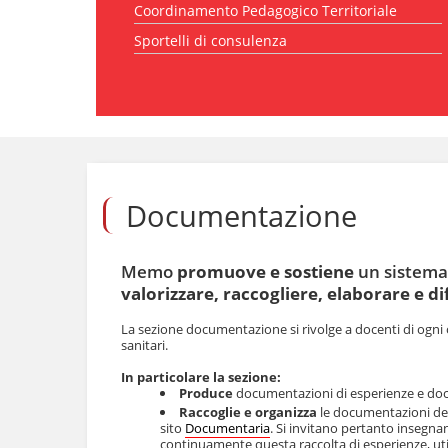
Coordinamento Pedagogico Territoriale
l
a
Sportelli di consulenza
n
a
v
i
g
S
a
a
z
l
i
t
o
a
Documentazione
n
a
e
i
c
Memo
promuove e sostiene
un sistema
o
n
valorizzare, raccogliere, elaborare e di
t
e
La sezione documentazione si rivolge a docenti di ogni 
n
sanitari.
u
In particolare la sezione:
t
Produce
documentazioni di esperienze e doc
i
Raccoglie e organizza
le documentazioni dell
.
sito
Documentaria
. Si invitano pertanto insegna
|
continuamente questa raccolta di esperienze, ut