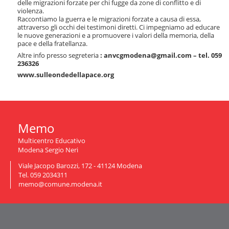
delle migrazioni forzate per chi fugge da zone di conflitto e di
a
violenza.
v
Raccontiamo la guerra e le migrazioni forzate a causa di essa,
i
attraverso gli occhi dei testimoni diretti. Ci impegniamo ad educare
g
le nuove generazioni e a promuovere i valori della memoria, della
pace e della fratellanza.
a
z
Altre info presso segreteria
: anvcgmodena@gmail.com – tel. 059
i
236326
o
www.sulleondedellapace.org
n
e
Memo
Multicentro Educativo
Modena Sergio Neri
Viale Jacopo Barozzi, 172 - 41124 Modena
Tel. 059 2034311
memo@comune.modena.it