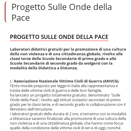
Progetto Sulle Onde della
t
a
a
Pace
i
c
o
n
PROGETTO SULLE ONDE DELLA PACE
t
e
Laboratori didattici gratuiti per la promozione di una cultura
n
della non violenza e di una cittadinanza globale, rivolto alle
u
classi terze delle Scuole Secondarie di primo grado e alle
t
Scuole Secondarie di secondo grado da svolgersi con la
i
modalità della Didattica a Distanza.
.
|
L'
Associazione Nazionale Vittime Civili di Guerra (ANVCG)
,
S
l'Ente morale preposto per legge in Italia alla rappresentanza e
a
tutela delle vittime civili di guerra e delle loro famiglie,
l
ha lanciato un progetto totalmente gratuito, denominato "Sulle
t
Onde della Pace", rivolto agli istituti scolastici secondari di primo
a
grado per le classi terze, e di secondo grado in collaborazione con il
a
Ministero dell'Istruzione.
I laboratori gratuiti della durata di 2 ore, si terranno con la modalità
l
a Distanza,e saranno finalizzati alla promozione di una cultura della
l
non violenza e di una cittadinanza globale, che hanno come focus
a
quello della condizione delle vittime civili di ieri e di oggi, nonché
n