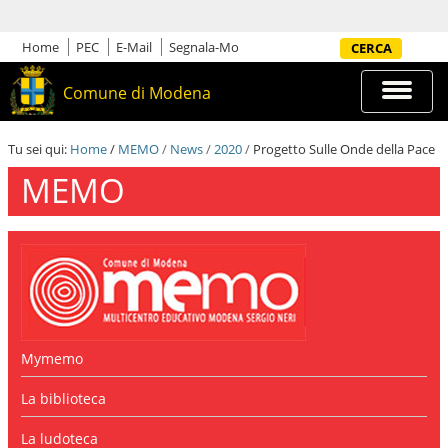
S
a
l
Home
PEC
E-Mail
Segnala-Mo
Cerca nel sito
t
a
Espandi
Comune di Modena
a
barra
i
di
c
navigazi
Tu sei qui:
Home
/
MEMO
/
News
/
2020
/
Progetto Sulle Onde della Pace
o
n
MEMO
t
e
n
u
t
i
.
|
S
a
Mymemo
l
t
La biblioteca
a
a
La ludoteca
l