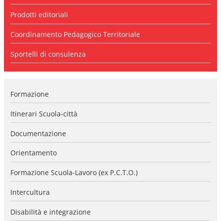
l
a
Prodotti editoriali
n
a
Coordinamento Pedagogico Territoriale
v
i
Sportelli di consulenza
g
a
z
i
Formazione
o
n
e
Itinerari Scuola-città
Documentazione
Orientamento
Formazione Scuola-Lavoro (ex P.C.T.O.)
Intercultura
Disabilità e integrazione