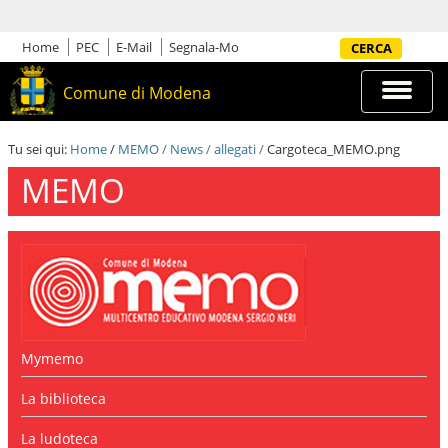
S
a
l
Home
PEC
E-Mail
Segnala-Mo
Cerca nel sito
t
a
Espandi
Comune di Modena
a
barra
i
di
c
navigazi
Tu sei qui:
Home
/
MEMO
/
News
/
allegati
/
Cargoteca_MEMO.png
o
n
MEMO
t
e
n
u
t
i
.
|
S
a
Mymemo
l
t
La biblioteca
a
a
La ludoteca
l