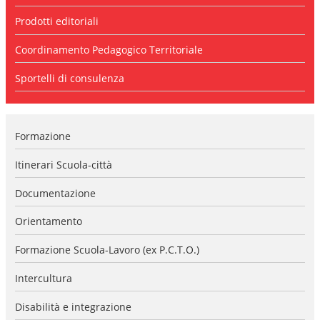
l
a
Prodotti editoriali
n
a
Coordinamento Pedagogico Territoriale
v
i
Sportelli di consulenza
g
a
z
i
Formazione
o
n
e
Itinerari Scuola-città
Documentazione
Orientamento
Formazione Scuola-Lavoro (ex P.C.T.O.)
Intercultura
Disabilità e integrazione