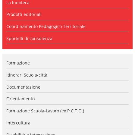
La ludoteca
l
a
n
Prodotti editoriali
a
v
Coordinamento Pedagogico Territoriale
i
g
Sportelli di consulenza
a
z
i
o
Formazione
n
e
Itinerari Scuola-città
Documentazione
Orientamento
Formazione Scuola-Lavoro (ex P.C.T.O.)
Intercultura
Disabilità e integrazione