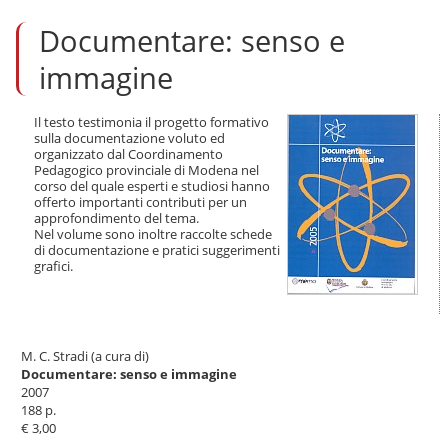
l
Documentare: senso e
t
a
a
immagine
i
c
o
Il testo testimonia il progetto formativo
sulla documentazione voluto ed
n
organizzato dal Coordinamento
t
Pedagogico provinciale di Modena nel
e
corso del quale esperti e studiosi hanno
n
offerto importanti contributi per un
u
approfondimento del tema.
t
Nel volume sono inoltre raccolte schede
i
di documentazione e pratici suggerimenti
.
grafici.
|
S
a
l
t
M. C. Stradi (a cura di)
a
Documentare: senso e immagine
a
2007
l
188 p.
l
€ 3,00
a