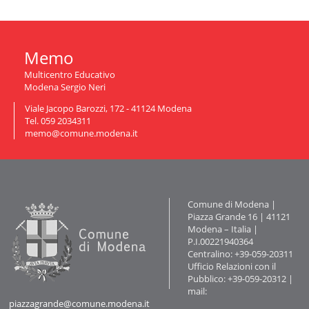
n
a
v
i
Memo
g
a
Multicentro Educativo
z
Modena Sergio Neri
i
Viale Jacopo Barozzi, 172 - 41124 Modena
o
Tel. 059 2034311
n
memo@comune.modena.it
e
Contatti
Comune di Modena |
Piazza Grande 16 | 41121
Modena – Italia |
P.I.00221940364
Centralino: +39-059-20311
Ufficio Relazioni con il
Pubblico: +39-059-20312 |
mail:
piazzagrande@comune.modena.it