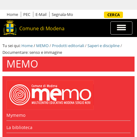
S
a
l
Home
PEC
E-Mail
Segnala-Mo
Cerca nel sito
t
a
Espandi
Comune di Modena
a
barra
i
di
c
navigazi
Tu sei qui:
Home
/
MEMO
/
Prodotti editoriali
/
Saperi e discipline
/
o
Documentare: senso e immagine
n
t
MEMO
e
n
u
t
i
.
|
S
a
l
Mymemo
t
a
La biblioteca
a
l