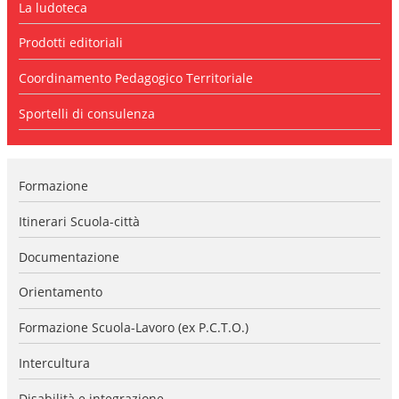
La ludoteca
l
a
n
Prodotti editoriali
a
v
Coordinamento Pedagogico Territoriale
i
g
Sportelli di consulenza
a
z
i
o
Formazione
n
e
Itinerari Scuola-città
Documentazione
Orientamento
Formazione Scuola-Lavoro (ex P.C.T.O.)
Intercultura
Disabilità e integrazione