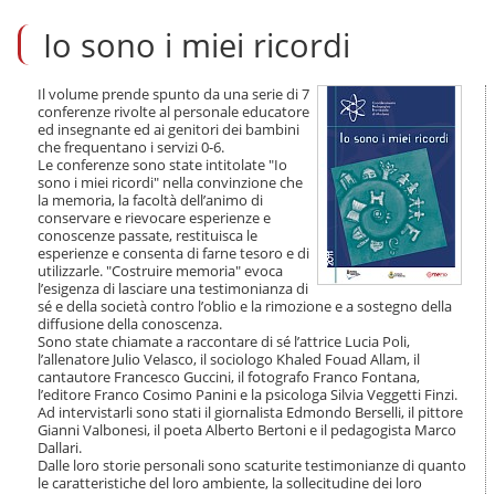
l
Io sono i miei ricordi
t
a
a
i
Il volume prende spunto da una serie di 7
conferenze rivolte al personale educatore
c
ed insegnante ed ai genitori dei bambini
o
che frequentano i servizi 0-6.
n
Le conferenze sono state intitolate "Io
t
sono i miei ricordi" nella convinzione che
e
la memoria, la facoltà dell’animo di
n
conservare e rievocare esperienze e
u
conoscenze passate, restituisca le
t
esperienze e consenta di farne tesoro e di
utilizzarle. "Costruire memoria" evoca
i
l’esigenza di lasciare una testimonianza di
.
sé e della società contro l’oblio e la rimozione e a sostegno della
|
diffusione della conoscenza.
S
Sono state chiamate a raccontare di sé l’attrice Lucia Poli,
a
l’allenatore Julio Velasco, il sociologo Khaled Fouad Allam, il
l
cantautore Francesco Guccini, il fotografo Franco Fontana,
t
l’editore Franco Cosimo Panini e la psicologa Silvia Veggetti Finzi.
a
Ad intervistarli sono stati il giornalista Edmondo Berselli, il pittore
Gianni Valbonesi, il poeta Alberto Bertoni e il pedagogista Marco
a
Dallari.
l
Dalle loro storie personali sono scaturite testimonianze di quanto
l
le caratteristiche del loro ambiente, la sollecitudine dei loro
a