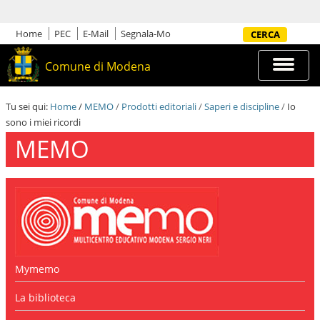
S
a
l
Home
PEC
E-Mail
Segnala-Mo
Cerca nel sito
t
a
Espandi
Comune di Modena
a
barra
i
di
c
navigazi
Tu sei qui:
Home
/
MEMO
/
Prodotti editoriali
/
Saperi e discipline
/
Io
o
sono i miei ricordi
n
t
MEMO
e
n
u
t
i
.
|
S
a
l
Mymemo
t
a
La biblioteca
a
l