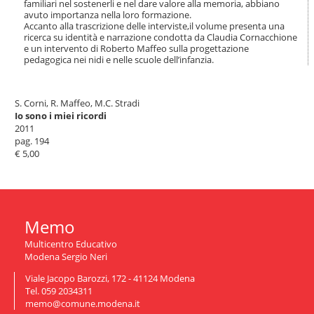
familiari nel sostenerli e nel dare valore alla memoria, abbiano
n
avuto importanza nella loro formazione.
a
Accanto alla trascrizione delle interviste,il volume presenta una
v
ricerca su identità e narrazione condotta da Claudia Cornacchione
i
e un intervento di Roberto Maffeo sulla progettazione
pedagogica nei nidi e nelle scuole dell’infanzia.
g
a
z
i
S. Corni, R. Maffeo, M.C. Stradi
o
Io sono i miei ricordi
n
2011
e
pag. 194
€ 5,00
Memo
Multicentro Educativo
Modena Sergio Neri
Viale Jacopo Barozzi, 172 - 41124 Modena
Tel. 059 2034311
memo@comune.modena.it