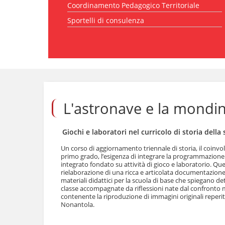
Coordinamento Pedagogico Territoriale
l
a
Sportelli di consulenza
n
a
v
i
g
S
a
a
z
l
i
t
o
a
L'astronave e la mondi
n
a
e
i
c
Giochi e laboratori nel curricolo di storia dell
o
n
Un corso di aggiornamento triennale di storia, il coinvo
t
primo grado, l’esigenza di integrare la programmazione d
e
integrato fondato su attività di gioco e laboratorio. Q
n
rielaborazione di una ricca e articolata documentazione
materiali didattici per la scuola di base che spiegano det
u
classe accompagnate da riflessioni nate dal confronto
t
contenente la riproduzione di immagini originali reperite
i
Nonantola.
.
|