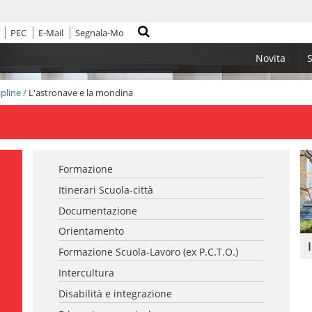
PEC
E-Mail
Segnala-Mo
Cerca nel sito
Novita
S
ipline
/
L'astronave e la mondina
Formazione
Itinerari Scuola-città
Documentazione
Orientamento
Formazione Scuola-Lavoro (ex P.C.T.O.)
Intercultura
Disabilità e integrazione