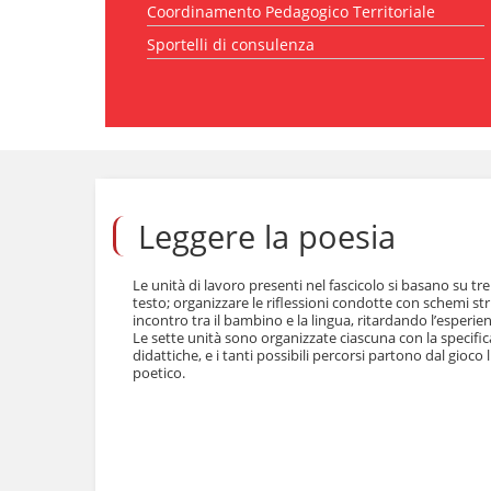
Coordinamento Pedagogico Territoriale
l
a
Sportelli di consulenza
n
a
v
i
g
S
a
a
z
l
i
t
o
a
Leggere la poesia
n
a
e
i
c
Le unità di lavoro presenti nel fascicolo si basano su tr
o
testo; organizzare le riflessioni condotte con schemi str
n
incontro tra il bambino e la lingua, ritardando l’esperie
t
Le sette unità sono organizzate ciascuna con la specifica
e
didattiche, e i tanti possibili percorsi partono dal gioco 
poetico.
n
u
t
i
.
|