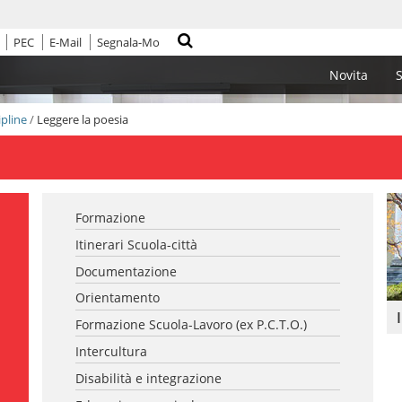
PEC
E-Mail
Segnala-Mo
Cerca nel sito
Novita
S
ipline
/
Leggere la poesia
Formazione
Itinerari Scuola-città
Documentazione
Orientamento
Formazione Scuola-Lavoro (ex P.C.T.O.)
Intercultura
Disabilità e integrazione