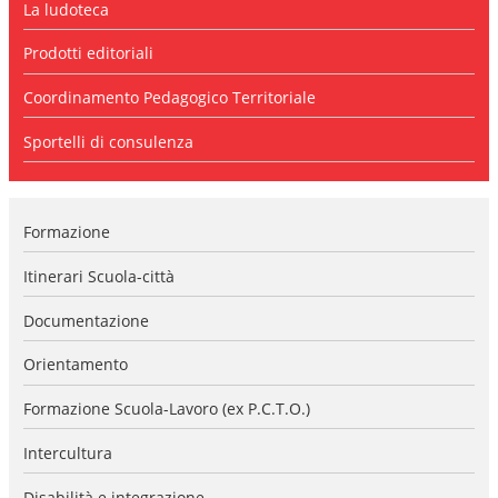
La ludoteca
l
a
n
Prodotti editoriali
a
v
Coordinamento Pedagogico Territoriale
i
g
Sportelli di consulenza
a
z
i
o
Formazione
n
e
Itinerari Scuola-città
Documentazione
Orientamento
Formazione Scuola-Lavoro (ex P.C.T.O.)
Intercultura
Disabilità e integrazione