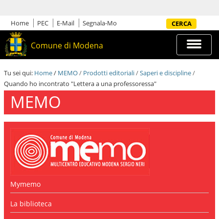
S
a
l
Home
PEC
E-Mail
Segnala-Mo
Cerca nel sito
t
a
Espandi
Comune di Modena
a
barra
i
di
c
navigazi
Tu sei qui:
Home
/
MEMO
/
Prodotti editoriali
/
Saperi e discipline
/
o
Quando ho incontrato "Lettera a una professoressa"
n
t
MEMO
e
n
u
t
i
.
|
S
a
l
Mymemo
t
a
La biblioteca
a
l