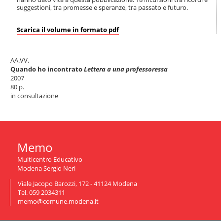
n
suggestioni, tra promesse e speranze, tra passato e futuro.
a
v
Scarica il volume in formato pdf
i
g
a
AA.VV.
z
Quando ho incontrato
Lettera a una professoressa
i
2007
o
80 p.
n
in consultazione
e
Memo
Multicentro Educativo
Modena Sergio Neri
Viale Jacopo Barozzi, 172 - 41124 Modena
Tel. 059 2034311
memo@comune.modena.it