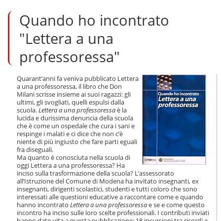
l
Quando ho incontrato
t
a
a
"Lettera a una
i
c
professoressa"
o
n
t
Quarant’anni fa veniva pubblicato Lettera
e
a una professoressa, il libro che Don
Milani scrisse insieme ai suoi ragazzi: gli
n
ultimi, gli svogliati, quelli espulsi dalla
u
scuola.
Lettera a una professoressa
è la
t
lucida e durissima denuncia della scuola
i
che è come un ospedale che cura i sani e
.
respinge i malati e ci dice che non c’è
|
niente di più ingiusto che fare parti eguali
S
fra diseguali.
a
Ma quanto è conosciuta nella scuola di
oggi Lettera a una professoressa? Ha
l
inciso sulla trasformazione della scuola? L’assessorato
t
all’Istruzione del Comune di Modena ha invitato insegnanti, ex
a
insegnanti, dirigenti scolastici, studenti e tutti coloro che sono
a
interessati alle questioni educative a raccontare come e quando
l
hanno incontrato
Lettera a una professoressa
e se e come questo
l
incontro ha inciso sulle loro scelte professionali. I contributi inviati
a
hanno dato vita a questa pubblicazione: 18 incursioni tra ricordi e