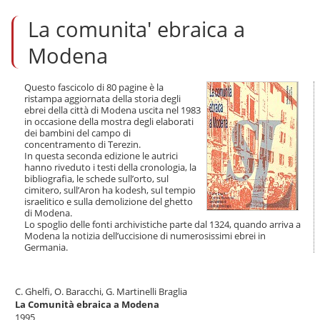
l
La comunita' ebraica a
t
a
a
Modena
i
c
o
Questo fascicolo di 80 pagine è la
ristampa aggiornata della storia degli
n
ebrei della città di Modena uscita nel 1983
t
in occasione della mostra degli elaborati
e
dei bambini del campo di
n
concentramento di Terezin.
u
In questa seconda edizione le autrici
t
hanno riveduto i testi della cronologia, la
i
bibliografia, le schede sull’orto, sul
.
cimitero, sull’Aron ha kodesh, sul tempio
israelitico e sulla demolizione del ghetto
|
di Modena.
S
Lo spoglio delle fonti archivistiche parte dal 1324, quando arriva a
a
Modena la notizia dell’uccisione di numerosissimi ebrei in
l
Germania.
t
a
a
C. Ghelfi, O. Baracchi, G. Martinelli Braglia
l
La Comunità ebraica a Modena
l
1995
a