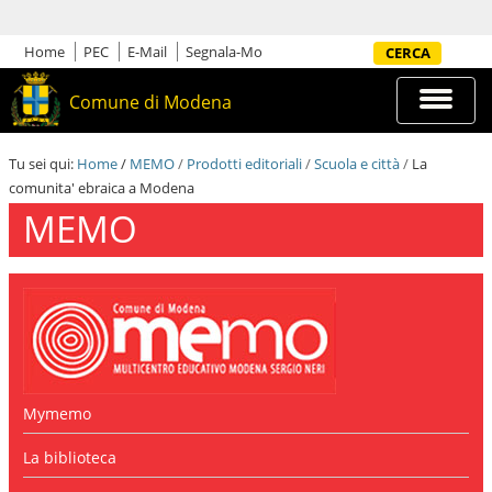
S
a
l
Home
PEC
E-Mail
Segnala-Mo
Cerca nel sito
t
a
Espandi
Comune di Modena
a
barra
i
di
c
navigazi
Tu sei qui:
Home
/
MEMO
/
Prodotti editoriali
/
Scuola e città
/
La
o
comunita' ebraica a Modena
n
t
MEMO
e
n
u
t
i
.
|
S
a
l
Mymemo
t
a
La biblioteca
a
l