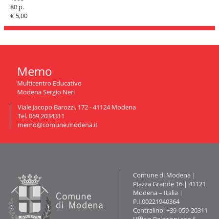
80 p.
n
€ 5,00
a
v
i
g
a
z
Memo
i
o
Multicentro Educativo
n
Modena Sergio Neri
e
Viale Jacopo Barozzi, 172 - 41124 Modena
Tel. 059 2034311
memo@comune.modena.it
Contatti
Comune di Modena |
Piazza Grande 16 | 41121
Modena – Italia |
P.I.00221940364
Centralino: +39-059-20311