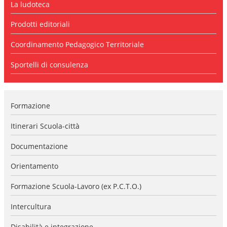
La ludoteca
l
a
n
Prodotti editoriali
a
v
Coordinamento Pedagogico Territoriale
i
g
Sportelli di consulenza
a
z
i
o
Formazione
n
e
Itinerari Scuola-città
Documentazione
Orientamento
Formazione Scuola-Lavoro (ex P.C.T.O.)
Intercultura
Disabilità e integrazione