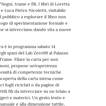
ni, trame e fili. I libri di Loretta
e Luca Pietro Nicoletti, visitabile
l pubblico a esplorare il libro non
uogo di sperimentazione formale e
one si intrecciano dando vita a nuove
ra è in programma sabato 14
 negli spazi del Lab Zero99 al Palazzo
Trame. Filare la carta per non
inoni, propone un’esperienza
ecessità di competenze tecniche
 scoperta della carta intesa come
i fogli riciclati o da pagine di
tili fili da intrecciare su un telaio a
ggeri e materici. Un gesto lento e
manuale e alla dimensione tattile,