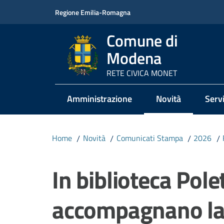
Vai al contenuto
Vai alla navigazione
Vai al footer
Regione Emilia-Romagna
Comune di
Modena
RETE CIVICA MONET
Amministrazione
Novità
Servi
Menu selezionato
Home
/
Novità
/
Comunicati Stampa
/
2026
/
Salta al contenuto
In biblioteca Polet
accompagnano la 