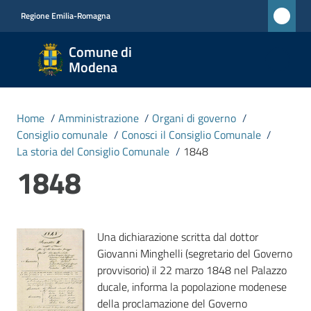
Vai al contenuto
Vai alla navigazione
Vai al footer
Regione Emilia-Romagna
Comune
Comune di
di
Modena
Modena
RETE
Home
/
Amministrazione
/
Organi di governo
/
CIVICA
Consiglio comunale
/
Conosci il Consiglio Comunale
/
MONET
La storia del Consiglio Comunale
/
1848
1848
Amministrazione
Menu selezionato
Una dichiarazione scritta dal dottor
Novità
Giovanni Minghelli (segretario del Governo
provvisorio) il 22 marzo 1848 nel Palazzo
Servizi
ducale, informa la popolazione modenese
della proclamazione del Governo