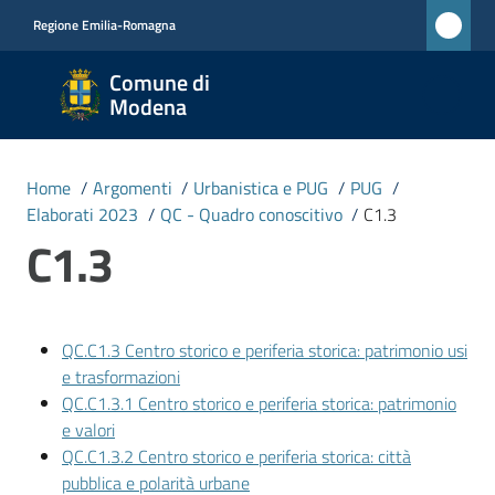
Vai al contenuto
Vai alla navigazione
Vai al footer
Regione Emilia-Romagna
Comune
Comune di
di
Modena
Modena
RETE
Home
/
Argomenti
/
Urbanistica e PUG
/
PUG
/
CIVICA
Elaborati 2023
/
QC - Quadro conoscitivo
/
C1.3
MONET
C1.3
Amministrazione
QC.C1.3 Centro storico e periferia storica: patrimonio usi
e trasformazioni
Novità
QC.C1.3.1 Centro storico e periferia storica: patrimonio
e valori
Servizi
QC.C1.3.2 Centro storico e periferia storica: città
pubblica e polarità urbane