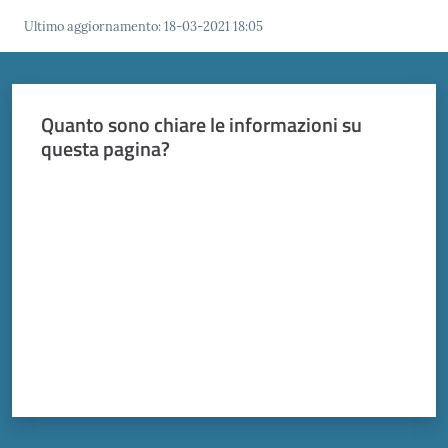
Vivere
Modena
Ultimo aggiornamento
:
18-03-2021 18:05
Quanto sono chiare le informazioni su
questa pagina?
Argomenti
Valuta da 1 a 5 stelle
Seguici
su