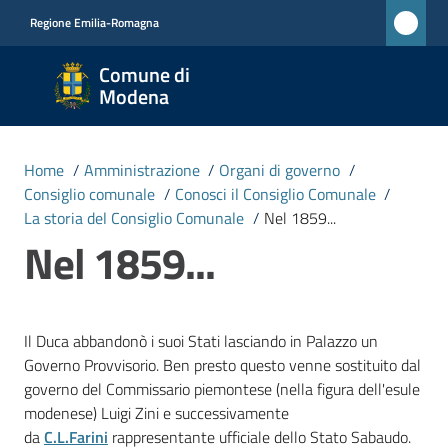
Vai al contenuto
Vai alla navigazione
Vai al footer
Regione Emilia-Romagna
Comune
Comune di
di
Modena
Modena
RETE
Home
/
Amministrazione
/
Organi di governo
/
CIVICA
Consiglio comunale
/
Conosci il Consiglio Comunale
/
MONET
La storia del Consiglio Comunale
/
Nel 1859...
Nel 1859...
Amministrazione
Menu selezionato
Il Duca abbandonò i suoi Stati lasciando in Palazzo un
Novità
Governo Provvisorio. Ben presto questo venne sostituito dal
governo del Commissario piemontese (nella figura dell'esule
Servizi
modenese) Luigi Zini e successivamente
da
C.L.Farini
rappresentante ufficiale dello Stato Sabaudo.