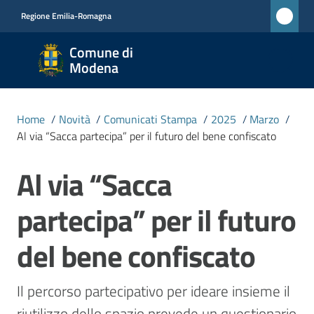
Vai al contenuto
Vai alla navigazione
Vai al footer
Regione Emilia-Romagna
Comune
Comune di
di
Modena
Modena
RETE
Home
/
Novità
/
Comunicati Stampa
/
2025
/
Marzo
/
CIVICA
Al via “Sacca partecipa” per il futuro del bene confiscato
MONET
Al via “Sacca
Salta al contenuto
Amministrazione
partecipa” per il futuro
Novità
del bene confiscato
Menu selezionato
Servizi
Il percorso partecipativo per ideare insieme il 
riutilizzo dello spazio prevede un questionario 